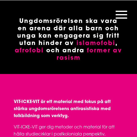
Ungdomsrörelsen ska vara
en arena där alla barn och
unga kan engagera sig fritt
utan hinder av
islamofobi
,
afrofobi
och andra
former av
rasism
VIT-ICKE-VIT är ett material med fokus på att
stärka ungdomsrörelsens antirasistiska med
folkbildning som verktyg.
VIT-ICKE-VIT ger dig metoder och material för att
hålla studiecirklar i postkoloniala perspektiv,