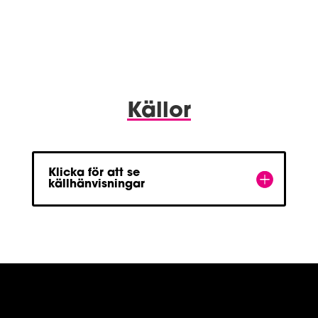
Källor
Klicka för att se
källhänvisningar