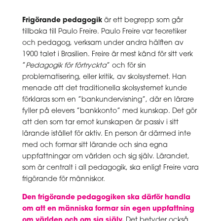
Frigörande pedagogik
är ett begrepp som går
tillbaka till Paulo Freire. Paulo Freire var teoretiker
och pedagog, verksam under andra hälften av
1900 talet i Brasilien. Freire är mest känd för sitt verk
”
Pedagogik för förtryckta
” och för sin
problematisering, eller kritik, av skolsystemet. Han
menade att det traditionella skolsystemet kunde
förklaras som en ”bankundervisning”, där en lärare
fyller på elevers ”bankkonto” med kunskap. Det gör
att den som tar emot kunskapen är passiv i sitt
lärande istället för aktiv. En person är därmed inte
med och formar sitt lärande och sina egna
uppfattningar om världen och sig själv. Lärandet,
som är centralt i all pedagogik, ska enligt Freire vara
frigörande för människor.
Den frigörande pedagogiken ska därför handla
om att en människa formar sin egen uppfattning
om världen och om sig själv.
Det betyder också